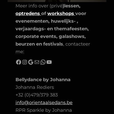
Meer info over (privé
)lessen,
optredens
of
workshops
voor
evenementen, huwelijks- ,
verjaardags- en themafeesten,
corporate events, galashows,
beurzen en festivals
, contacteer
me:
Facebook
Instagram
Google
Mail
WhatsApp
YouTube
Bellydance by Johanna
Johanna Rediers
+32 (0)479/379 383
info@orientaalsedans.be
RPR Sparkle by Johanna