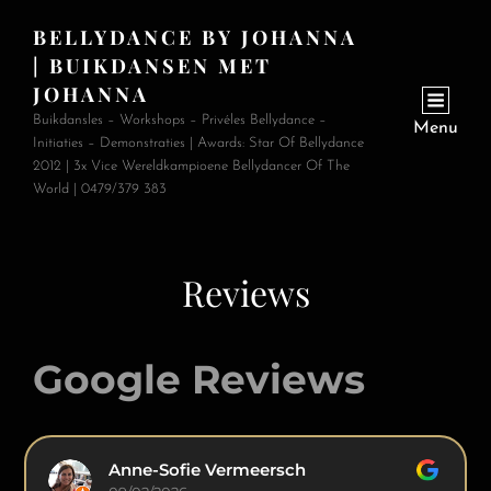
BELLYDANCE BY JOHANNA
| BUIKDANSEN MET
JOHANNA
Buikdansles – Workshops – Privéles Bellydance –
Menu
Initiaties – Demonstraties | Awards: Star Of Bellydance
2012 | 3x Vice Wereldkampioene Bellydancer Of The
World | 0479/379 383
Reviews
Google Reviews
Anne-Sofie Vermeersch