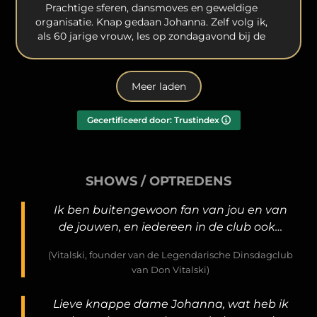
Prachtige sferen, dansmoves en geweldige
organisatie. Knap gedaan Johanna. Zelf volg ik,
als 60 jarige vrouw, les op zondagavond bij de
beginners. Kijk er elke week naar uit! Johanna
geeft deskundig les vanuit een warm hart in een
speelse lichte vrolijke sfeer! Toppertje!
Meer laden
Gecertificeerd door: Trustindex
SHOWS / OPTREDENS
Ik ben buitengewoon fan van jou en van
de jouwen, en iedereen in de club ook…
(Vitalski, founder van de Legendarische Dinsdagclub
van Don Vitalski)
Lieve knappe dame Johanna, wat heb ik