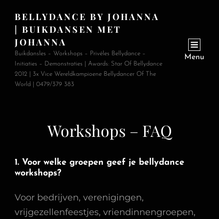
BELLYDANCE BY JOHANNA
| BUIKDANSEN MET
JOHANNA
Buikdansles – Workshops – Privéles Bellydance –
Menu
Initiaties – Demonstraties | Awards: Star Of Bellydance
2012 | 3x Vice Wereldkampioene Bellydancer Of The
World | 0479/379 383
Workshops – FAQ
1. Voor welke groepen geef je bellydance
workshops?
Voor bedrijven, verenigingen,
vrijgezellenfeestjes, vriendinnengroepen,