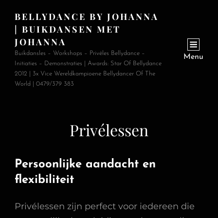
BELLYDANCE BY JOHANNA
| BUIKDANSEN MET
JOHANNA
Buikdansles – Workshops – Privéles Bellydance –
Menu
Initiaties – Demonstraties | Awards: Star Of Bellydance
2012 | 3x Vice Wereldkampioene Bellydancer Of The
World | 0479/379 383
Privélessen
Persoonlijke aandacht en
flexibiliteit
Privélessen zijn perfect voor iedereen die