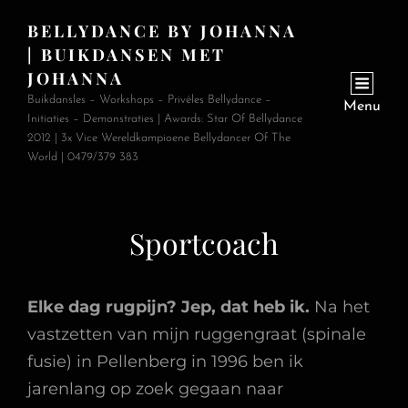
BELLYDANCE BY JOHANNA
| BUIKDANSEN MET
JOHANNA
Buikdansles – Workshops – Privéles Bellydance –
Menu
Initiaties – Demonstraties | Awards: Star Of Bellydance
2012 | 3x Vice Wereldkampioene Bellydancer Of The
World | 0479/379 383
Sportcoach
Elke dag rugpijn? Jep, dat heb ik.
Na het
vastzetten van mijn ruggengraat (spinale
fusie) in Pellenberg in 1996 ben ik
jarenlang op zoek gegaan naar