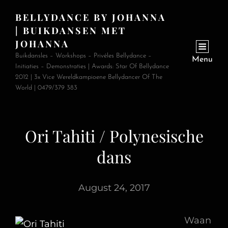
BELLYDANCE BY JOHANNA
| BUIKDANSEN MET
JOHANNA
Buikdansles – Workshops – Privéles Bellydance –
Menu
Initiaties – Demonstraties | Awards: Star Of Bellydance
2012 | 3x Vice Wereldkampioene Bellydancer Of The
World | 0479/379 383
Ori Tahiti / Polynesische
dans
August 24, 2017
Waan