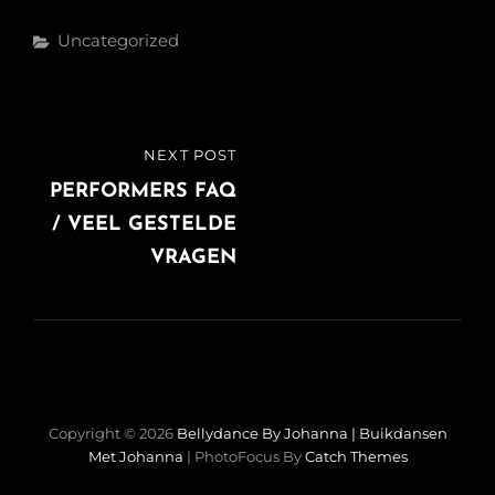
Categories
Uncategorized
Post
NEXT POST
NEXT
navigation
POST
PERFORMERS FAQ
/ VEEL GESTELDE
VRAGEN
Copyright © 2026
Bellydance By Johanna | Buikdansen
Met Johanna
|
PhotoFocus By
Catch Themes